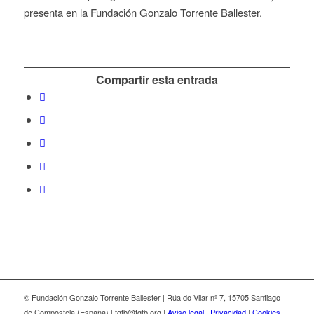
presenta en la Fundación Gonzalo Torrente Ballester.
Compartir esta entrada
© Fundación Gonzalo Torrente Ballester | Rúa do Vilar nº 7, 15705 Santiago
de Compostela (España) | fgtb@fgtb.org |
Aviso legal
|
Privacidad
|
Cookies