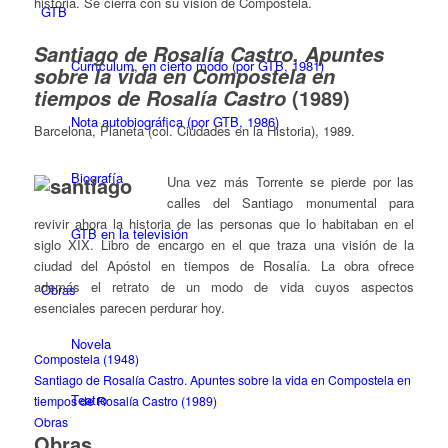
historia. Se cierra con su visión de Compostela.
GTB
Santiago de Rosalía Castro. Apuntes
Currículum, en cierto modo (por GTB, 1981)
sobre la vida en Compostela en
(1989)
tiempos de Rosalía Castro
Nota autobiográfica (por GTB, 1986)
Barcelona, Planeta (col. Ciudades en la Historia), 1989.
Biografía
Una vez más Torrente se pierde por las
calles del Santiago monumental para
revivir ahora la historia de las personas que lo habitaban en el
GTB en la televisión
siglo XIX. Libro de encargo en el que traza una visión de la
ciudad del Apóstol en tiempos de Rosalía. La obra ofrece
además el retrato de un modo de vida cuyos aspectos
Obras
esenciales parecen perdurar hoy.
Novela
Compostela (1948)
Santiago de Rosalía Castro. Apuntes sobre la vida en Compostela en
Teatro
tiempos de Rosalía Castro (1989)
Obras
Obras