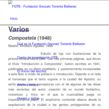
Inicio
Varios
La Fundación
(1948)
Compostela
Qué es la Fundación Gonzalo Torrente Ballester
Madrid, Afrodisio Aguado, 1948.
Edición de lujo con ilustraciones de la
Centro de investigación GTB
pintora rumana María Droc. Las tres primeras páginas, que llevan
el título “Introducción a Compostela”, fueron escritas en 1941,
publicadas en un diario madrileño, y posteriormente incorporadas
El rincón del escritor
a este libro a modo de prefacio o introducción. Dejando a un lado
el homenaje que el texto supone a la ciudad del Apóstol, su
estilo posee claras semejanzas con el de algunas de las obras
Archivo sonoro
más recientes del autor: creación de un mundo fantástico,
misterioso y lírico en el que la musicalidad juega un
Horario y tarifas
importantísimo papel. El amplísimo contenido abarca desde la
arquitectura de la ciudad a las gentes protagonistas de su