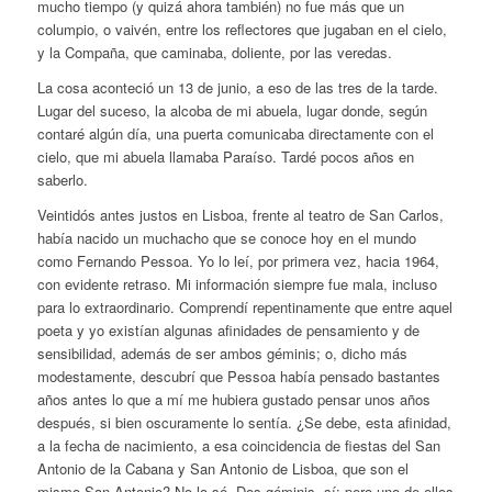
mucho tiempo (y quizá ahora también) no fue más que un
columpio, o vaivén, entre los reflectores que jugaban en el cielo,
y la Compaña, que caminaba, doliente, por las veredas.
La cosa aconteció un 13 de junio, a eso de las tres de la tarde.
Lugar del suceso, la alcoba de mi abuela, lugar donde, según
contaré algún día, una puerta comunicaba directamente con el
cielo, que mi abuela llamaba Paraíso. Tardé pocos años en
saberlo.
Veintidós antes justos en Lisboa, frente al teatro de San Carlos,
había nacido un muchacho que se conoce hoy en el mundo
como Fernando Pessoa. Yo lo leí, por primera vez, hacia 1964,
con evidente retraso. Mi información siempre fue mala, incluso
para lo extraordinario. Comprendí repentinamente que entre aquel
poeta y yo existían algunas afinidades de pensamiento y de
sensibilidad, además de ser ambos géminis; o, dicho más
modestamente, descubrí que Pessoa había pensado bastantes
años antes lo que a mí me hubiera gustado pensar unos años
después, si bien oscuramente lo sentía. ¿Se debe, esta afinidad,
a la fecha de nacimiento, a esa coincidencia de fiestas del San
Antonio de la Cabana y San Antonio de Lisboa, que son el
mismo San Antonio? No lo sé. Dos géminis, sí; pero uno de ellos