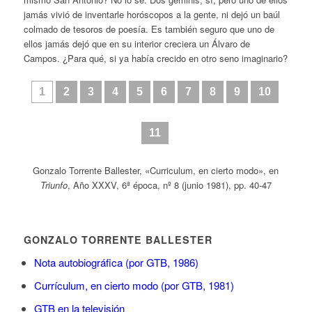
jamás vivió de inventarle horóscopos a la gente, ni dejó un baúl
colmado de tesoros de poesía. Es también seguro que uno de
ellos jamás dejó que en su interior creciera un Álvaro de
Campos. ¿Para qué, si ya había crecido en otro seno imaginario?
1
2
3
4
5
6
7
8
9
10
11
Gonzalo Torrente Ballester, «Curriculum, en cierto modo», en
Triunfo
, Año XXXV, 6ª época, nº 8 (junio 1981), pp. 40-47
GONZALO TORRENTE BALLESTER
Nota autobiográfica (por GTB, 1986)
Currículum, en cierto modo (por GTB, 1981)
GTB en la televisión