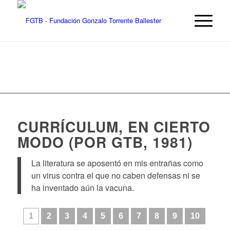
CURRÍCULUM, EN CIERTO
MODO (POR GTB, 1981)
La literatura se aposentó en mis entrañas como
un virus contra el que no caben defensas ni se
ha inventado aún la vacuna.
1
2
3
4
5
6
7
8
9
10