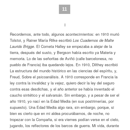
11
I
Recordemos, ante todo, algunos acontecimientos: en 1910 murió
Tolstoi, y Rainer María Rilke escribió
Los Cuadernos de Malte
Laurids Brigge
. El Cometa Halley se empezaba a alejar de la
tierra, después del susto, y Bergson había escrito ya Materia y
memoria. Lo de las señoritas de Aviñó (calle barcelonesa, no
pueblo de Francia) iba quedando lejos. En 1910, Dilthey escribió
La estructura del mundo histórico en las ciencias del espíritu, y,
Freud, Sobre el psicoanálisis. A 1910 corresponde en Francia la
ley contra la invalidez y la vejez, quiero decir la ley del seguro
contra esas desdichas, y el año anterior se había inventado el
caucho sintético y el salvarsán. Sin embargo, y a pesar de ser el
año 1910, yo nací en la Edad Media (en sus postrimerías, por
supuesto). Una Edad Media algo rara, sin embargo, porque, si
bien es cierto que en mi aldea procurábamos, de noche, no
tropezar con la Compaña, si era viernes podían verse en el cielo,
jugando, los reflectores de los barcos de guerra. Mi vida, durante