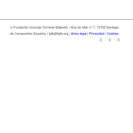
© Fundación Gonzalo Torrente Ballester | Rúa do Vilar nº 7, 15705 Santiago
de Compostela (España) | fgtb@fgtb.org |
Aviso legal
|
Privacidad
|
Cookies